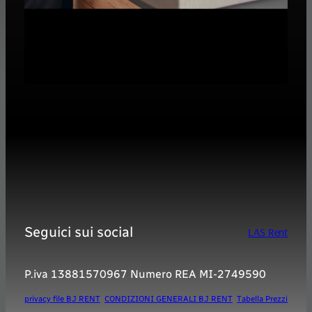
Seguici sui social
LAS Rent
P.iva 13881570967 Numero REA MI-2749590
privacy file BJ RENT
CONDIZIONI GENERALI BJ RENT
Tabella Prezzi