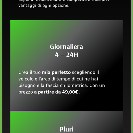
vantaggi di ogni opzione.
Giornaliera
4 – 24H
Crea il tuo
mix perfetto
scegliendo il
veicolo e l’arco di tempo di cui ne hai
bisogno e la fascia chilometrica. Con un
prezzo
a partire da 49,00€
.
Pluri