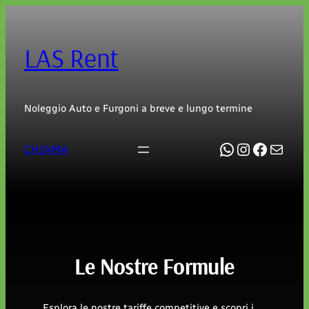
Vai
al
contenuto
LAS Rent
Noleggio Auto e Furgoni a breve e lungo termine
WhatsApp
https://w
Facebo
Emai
CHIAMA
Le Nostre Formule
Esplora le nostre tariffe competitive e scopri i