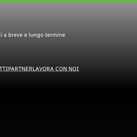
i a breve e lungo termine
TTI
PARTNER
LAVORA CON NOI