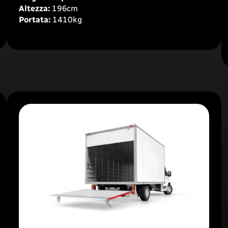
Altezza:
196cm
Portata:
1410
kg