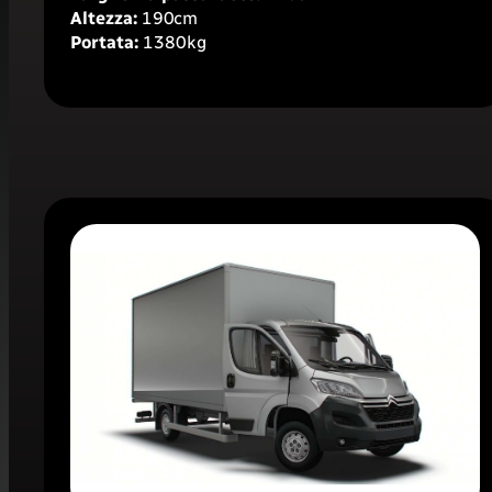
Altezza:
190cm
Portata:
1380
kg