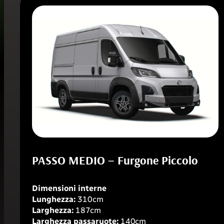
PASSO MEDIO – Furgone Piccolo
Dimensioni interne
Lunghezza:
310
cm
Larghezza:
187cm
Larghezza passaruote:
140
cm